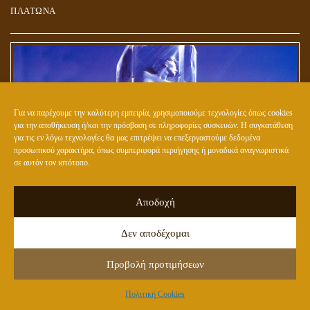
ΠΛΑΤΩΝΑ
Για να παρέχουμε την καλύτερη εμπειρία, χρησιμοποιούμε τεχνολογίες όπως cookies
για την αποθήκευση ή/και την πρόσβαση σε πληροφορίες συσκευών. Η συγκατάθεση
για τις εν λόγω τεχνολογίες θα μας επιτρέψει να επεξεργαστούμε δεδομένα
προσωπικού χαρακτήρα, όπως συμπεριφορά περιήγησης ή μοναδικά αναγνωριστικά
σε αυτόν τον ιστότοπο.
Αποδοχή
ΕΤΟΙΜΑΖΟΥΝ ΤΟ ΝΕΟ (ΥΒΡΙΔΙΚΟ) ΕΙΔΟΣ ΑΝΘΡΩΠΟΥ;
Δεν αποδέχομαι
Προβολή προτιμήσεων
Πολιτική Cookies