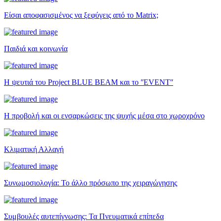
Είσαι αποφασισμένος να ξεφύγεις από το Matrix;
Παιδιά και κοινωνία
Η ψευτιά του Project BLUE BEAM και το ʺEVENTʺ
Η προβολή και οι ενσαρκώσεις της ψυχής μέσα στο χωροχρόνο
Κλιματική Αλλαγή
Συνωμοσιολογία: Το άλλο πρόσωπο της χειραγώγησης
Συμβουλές αυτεπίγνωσης: Τα Πνευματικά επίπεδα