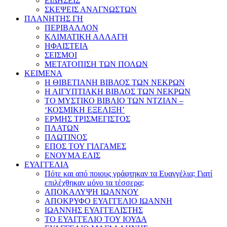
ΕΙΔΗΣΕΙΣ
ΣΚΕΨΕΙΣ ΑΝΑΓΝΩΣΤΩΝ
ΠΛΑΝΗΤΗΣ ΓΗ
ΠΕΡΙΒΑΛΛΟΝ
ΚΛΙΜΑΤΙΚΗ ΑΛΛΑΓΗ
ΗΦΑΙΣΤΕΙΑ
ΣΕΙΣΜΟΙ
ΜΕΤΑΤΟΠΙΣΗ ΤΩΝ ΠΟΛΩΝ
ΚΕΙΜΕΝΑ
Η ΘΙΒΕΤΙΑΝΗ ΒΙΒΛΟΣ ΤΩΝ ΝΕΚΡΩΝ
Η ΑΙΓΥΠΤΙΑΚΗ ΒΙΒΛΟΣ ΤΩΝ ΝΕΚΡΩΝ
ΤΟ ΜΥΣΤΙΚΟ ΒΙΒΛΙΟ ΤΩΝ ΝΤΖΙΑΝ –
‘ΚΟΣΜΙΚΗ ΕΞΕΛΙΞΗ’
ΕΡΜΗΣ ΤΡΙΣΜΕΓΙΣΤΟΣ
ΠΛΑΤΩΝ
ΠΛΩΤΙΝΟΣ
ΕΠΟΣ ΤΟΥ ΓΙΛΓΑΜΕΣ
ΕΝΟΥΜΑ ΕΛΙΣ
ΕΥΑΓΓΕΛΙΑ
Πότε και από ποιους γράφτηκαν τα Ευαγγέλια; Γιατί
επιλέχθηκαν μόνο τα τέσσερα;
ΑΠΟΚΑΛΥΨΗ ΙΩΑΝΝΟΥ
ΑΠΟΚΡΥΦΟ ΕΥΑΓΓΕΛΙΟ ΙΩΑΝΝΗ
ΙΩΑΝΝΗΣ ΕΥΑΓΓΕΛΙΣΤΗΣ
ΤΟ ΕΥΑΓΓΕΛΙΟ ΤΟΥ ΙΟΥΔΑ