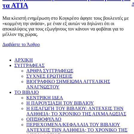
Δ
τα ΑΤΙΑ
Μια κλειστή ενημέρωση στο Κογκρέσο άφησε τους βουλευτές με
«κομμένη την ανάσα», με έναν εξ αυτών να δηλώνει ότι οι
αποκαλύψεις για τους εξωγήινους τον κάνουν να φοβάται για το
μέλλον της χώρας.
Διαβάστε το Άρθρο
AΡΧΙΚΗ
ΣΥΓΓΡΑΦΕΑΣ
ΑΡΘΡΑ ΣΥΓΓΡΑΦΕΩΣ
ΣΥΧΝΕΣ ΕΡΩΤΗΣΕΙΣ
ΒΙΟΓΡΑΦΙΚΟ ΣΗΜΕΙΩΜΑ ΑΓΓΕΛΙΚΗΣ
ΑΝΑΓΝΩΣΤΟΥ
ΤΟ ΒΙΒΛΙΟ
ΚΕΝΤΡΙΚΗ ΙΔΕΑ
Η ΠΑΡΟΥΣΙΑΣΗ ΤΟΥ ΒΙΒΛΙΟΥ
Η ΕΙΣΑΓΩΓΗ ΤΟΥ ΒΙΒΛΙΟΥ: ΑΝΤΕΧΕΙΣ ΤΗΝ
ΑΛΗΘΕΙΑ; ΤΟ ΧΡΟΝΙΚΟ ΤΗΣ ΑΙΧΜΑΛΩΣΙΑΣ
ΟΠΙΣΘΟΦΥΛΛΟ
ΠΕΡΙΕΧΟΜΕΝΑ/ΚΕΦΑΛΑΙΑ ΤΟΥ ΒΙΒΛΙΟΥ
ΑΝΤΕΧΕΙΣ ΤΗΝ ΑΛΗΘΕΙΑ; ΤΟ ΧΡΟΝΙΚΟ ΤΗΣ