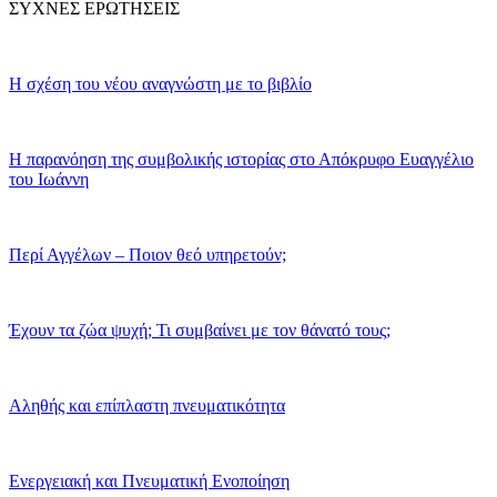
ΣΥΧΝΕΣ ΕΡΩΤΗΣΕΙΣ
Η σχέση του νέου αναγνώστη με το βιβλίο
Η παρανόηση της συμβολικής ιστορίας στο Απόκρυφο Ευαγγέλιο
του Ιωάννη
Περί Αγγέλων – Ποιον θεό υπηρετούν;
Έχουν τα ζώα ψυχή; Τι συμβαίνει με τον θάνατό τους;
Αληθής και επίπλαστη πνευματικότητα
Ενεργειακή και Πνευματική Ενοποίηση