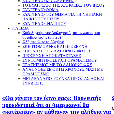
ΕΥΑΓΓΕΛΙΟ ΜΑΓΔΑΛΗΝΗΣ
ΤΟ ΕΥΑΓΓΕΛΙΟ ΤΗΣ ΑΛΗΘΕΙΑΣ ΤΟΥ ΙΗΣΟΥ
ΕΥΑΓΓΕΛΙΟ ΘΩΜΑ
ΕΥΑΓΓΕΛΙΟ ΤΟΥ ΘΩΜΑ ΓΙΑ ΤΗ ΝΗΠΙΑΚΗ
ΗΛΙΚΙΑ ΤΟΥ ΙΗΣΟΥ
ΕΥΑΓΓΕΛΙΟ ΦΙΛΙΠΠΟΥ
ΚΛΕΙΔΙΑ
Καθοδηγούμενος Διαλογισμός αυτογνωσίας και
αυτοβελτίωσης (βίντεο)
Ωδή στο Φως το Αληθινό
ΣΚΕΠΤΟΜΟΡΦΕΣ ΚΑΙ ΠΡΟΣΕΥΧΗ
ΕΠΙΚΛΗΣΗ ΤΟΥ ΑΛΗΘΙΝΟΥ ΦΩΤΟΣ
ΠΡΟΣΕΥΧΗ ΑΠΟΚΑΤΑΣΤΑΣΗΣ
ΣΥΝΤΟΜΗ ΠΡΟΣΕΥΧΗ ΟΡΑΜΑΤΙΣΜΟΥ
ΕΞΑΓΝΙΣΜΟΣ ΜΕ ΤΟ ΑΛΗΘΙΝΟ ΦΩΣ
ΑΝΑΠΝΟΕΣ ΣΕ ΟΚΤΩ ΧΡΟΝΟΥΣ ΜΑΖΙ ΜΕ
ΟΡΑΜΑΤΙΣΜΟ
ΜΕΤΑΘΑΝΑΤΙΟ ΤΟΥΝΕΛ ΠΡΟΣΤΑΣΙΑΣ ΚΑΙ
ΣΥΝΔΕΣΗΣ
«Θα χάνατε τον ύπνο σας»: Βουλευτής
προειδοποιεί ότι οι Αμερικανοί θα
Μ
«κατέρρεαν» αν μάθαιναν την αλήθεια για