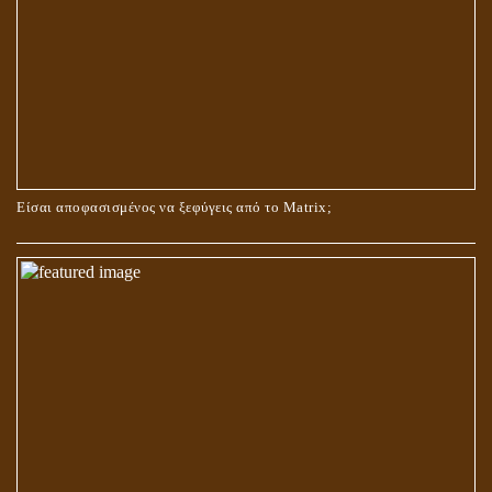
ΟΙ ΑΙΤΙΕΣ ΓΙΑ ΤΗΝ ΕΠΙΘΕΤΙΚΗ ΣΥΜΠΕΡΙΦΟΡΑ ΤΟΥ ΧΡΙΣΤΟΥ ΣΤΑ
ΝΗΠΙΑΚΑ ΤΟΥ ΧΡΟΝΙΑ
Είσαι αποφασισμένος να ξεφύγεις από το Matrix;