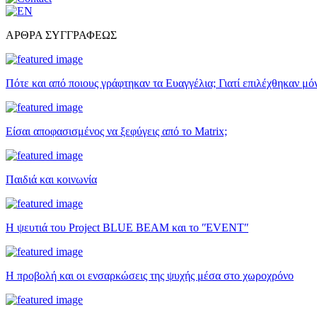
ΑΡΘΡΑ ΣΥΓΓΡΑΦΕΩΣ
Πότε και από ποιους γράφτηκαν τα Ευαγγέλια; Γιατί επιλέχθηκαν μό
Είσαι αποφασισμένος να ξεφύγεις από το Matrix;
Παιδιά και κοινωνία
Η ψευτιά του Project BLUE BEAM και το ʺEVENTʺ
Η προβολή και οι ενσαρκώσεις της ψυχής μέσα στο χωροχρόνο