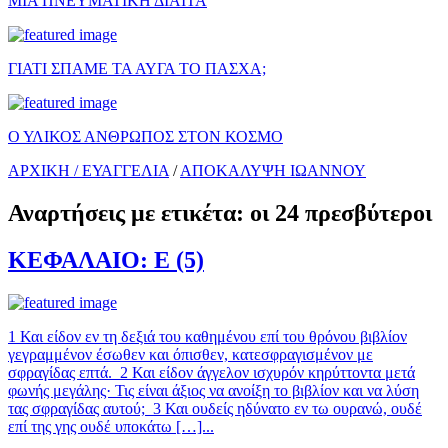
ΜΙΑ ΠΝΕΥΜΑΤΙΚΗ ΔΙΑΙΤΑ
ΓΙΑΤΙ ΣΠΑΜΕ ΤΑ ΑΥΓΑ ΤΟ ΠΑΣΧΑ;
Ο ΥΛΙΚΟΣ ΑΝΘΡΩΠΟΣ ΣΤΟΝ ΚΟΣΜΟ
ΑΡΧΙΚΗ /
ΕΥΑΓΓΕΛΙΑ
/
ΑΠΟΚΑΛΥΨΗ ΙΩΑΝΝΟΥ
Αναρτήσεις με ετικέτα: οι 24 πρεσβύτεροι
ΚΕΦΑΛΑΙΟ: Ε (5)
1 Και είδον εν τη δεξιά του καθημένου επί του θρόνου βιβλίον
γεγραμμένον έσωθεν και όπισθεν, κατεσφραγισμένον με
σφραγίδας επτά. 2 Και είδον άγγελον ισχυρόν κηρύττοντα μετά
φωνής μεγάλης· Τις είναι άξιος να ανοίξη το βιβλίον και να λύση
τας σφραγίδας αυτού; 3 Και ουδείς ηδύνατο εν τω ουρανώ, ουδέ
επί της γης ουδέ υποκάτω […]...