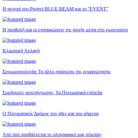
Η ψευτιά του Project BLUE BEAM και το ʺEVENTʺ
Η προβολή και οι ενσαρκώσεις της ψυχής μέσα στο χωροχρόνο
Κλιματική Αλλαγή
Συνωμοσιολογία: Το άλλο πρόσωπο της χειραγώγησης
Συμβουλές αυτεπίγνωσης: Τα Πνευματικά επίπεδα
Ο Πνευματικός Δρόμος του χθες και του σήμερα
Από πού προβάλλεται το ολογραφικό μας σύμπαν;