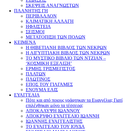
ΕΙΔΗΣΕΙΣ
ΣΚΕΨΕΙΣ ΑΝΑΓΝΩΣΤΩΝ
ΠΛΑΝΗΤΗΣ ΓΗ
ΠΕΡΙΒΑΛΛΟΝ
ΚΛΙΜΑΤΙΚΗ ΑΛΛΑΓΗ
ΗΦΑΙΣΤΕΙΑ
ΣΕΙΣΜΟΙ
ΜΕΤΑΤΟΠΙΣΗ ΤΩΝ ΠΟΛΩΝ
ΚΕΙΜΕΝΑ
Η ΘΙΒΕΤΙΑΝΗ ΒΙΒΛΟΣ ΤΩΝ ΝΕΚΡΩΝ
Η ΑΙΓΥΠΤΙΑΚΗ ΒΙΒΛΟΣ ΤΩΝ ΝΕΚΡΩΝ
ΤΟ ΜΥΣΤΙΚΟ ΒΙΒΛΙΟ ΤΩΝ ΝΤΖΙΑΝ –
‘ΚΟΣΜΙΚΗ ΕΞΕΛΙΞΗ’
ΕΡΜΗΣ ΤΡΙΣΜΕΓΙΣΤΟΣ
ΠΛΑΤΩΝ
ΠΛΩΤΙΝΟΣ
ΕΠΟΣ ΤΟΥ ΓΙΛΓΑΜΕΣ
ΕΝΟΥΜΑ ΕΛΙΣ
ΕΥΑΓΓΕΛΙΑ
Πότε και από ποιους γράφτηκαν τα Ευαγγέλια; Γιατί
επιλέχθηκαν μόνο τα τέσσερα;
ΑΠΟΚΑΛΥΨΗ ΙΩΑΝΝΟΥ
ΑΠΟΚΡΥΦΟ ΕΥΑΓΓΕΛΙΟ ΙΩΑΝΝΗ
ΙΩΑΝΝΗΣ ΕΥΑΓΓΕΛΙΣΤΗΣ
ΤΟ ΕΥΑΓΓΕΛΙΟ ΤΟΥ ΙΟΥΔΑ