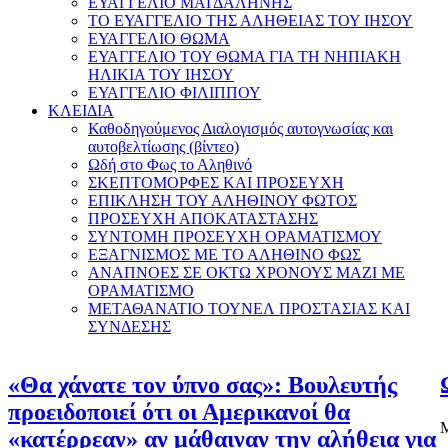
ΕΥΑΓΓΕΛΙΟ ΜΑΓΔΑΛΗΝΗΣ
ΤΟ ΕΥΑΓΓΕΛΙΟ ΤΗΣ ΑΛΗΘΕΙΑΣ ΤΟΥ ΙΗΣΟΥ
ΕΥΑΓΓΕΛΙΟ ΘΩΜΑ
ΕΥΑΓΓΕΛΙΟ ΤΟΥ ΘΩΜΑ ΓΙΑ ΤΗ ΝΗΠΙΑΚΗ
ΗΛΙΚΙΑ ΤΟΥ ΙΗΣΟΥ
ΕΥΑΓΓΕΛΙΟ ΦΙΛΙΠΠΟΥ
ΚΛΕΙΔΙΑ
Καθοδηγούμενος Διαλογισμός αυτογνωσίας και
αυτοβελτίωσης (βίντεο)
Ωδή στο Φως το Αληθινό
ΣΚΕΠΤΟΜΟΡΦΕΣ ΚΑΙ ΠΡΟΣΕΥΧΗ
ΕΠΙΚΛΗΣΗ ΤΟΥ ΑΛΗΘΙΝΟΥ ΦΩΤΟΣ
ΠΡΟΣΕΥΧΗ ΑΠΟΚΑΤΑΣΤΑΣΗΣ
ΣΥΝΤΟΜΗ ΠΡΟΣΕΥΧΗ ΟΡΑΜΑΤΙΣΜΟΥ
ΕΞΑΓΝΙΣΜΟΣ ΜΕ ΤΟ ΑΛΗΘΙΝΟ ΦΩΣ
ΑΝΑΠΝΟΕΣ ΣΕ ΟΚΤΩ ΧΡΟΝΟΥΣ ΜΑΖΙ ΜΕ
ΟΡΑΜΑΤΙΣΜΟ
ΜΕΤΑΘΑΝΑΤΙΟ ΤΟΥΝΕΛ ΠΡΟΣΤΑΣΙΑΣ ΚΑΙ
ΣΥΝΔΕΣΗΣ
«Θα χάνατε τον ύπνο σας»: Βουλευτής
προειδοποιεί ότι οι Αμερικανοί θα
Μ
«κατέρρεαν» αν μάθαιναν την αλήθεια για