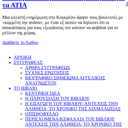
Δ
τα ΑΤΙΑ
Μια κλειστή ενημέρωση στο Κογκρέσο άφησε τους βουλευτές με
«κομμένη την ανάσα», με έναν εξ αυτών να δηλώνει ότι οι
αποκαλύψεις για τους εξωγήινους τον κάνουν να φοβάται για το
μέλλον της χώρας.
Διαβάστε το Άρθρο
AΡΧΙΚΗ
ΣΥΓΓΡΑΦΕΑΣ
ΑΡΘΡΑ ΣΥΓΓΡΑΦΕΩΣ
ΣΥΧΝΕΣ ΕΡΩΤΗΣΕΙΣ
ΒΙΟΓΡΑΦΙΚΟ ΣΗΜΕΙΩΜΑ ΑΓΓΕΛΙΚΗΣ
ΑΝΑΓΝΩΣΤΟΥ
ΤΟ ΒΙΒΛΙΟ
ΚΕΝΤΡΙΚΗ ΙΔΕΑ
Η ΠΑΡΟΥΣΙΑΣΗ ΤΟΥ ΒΙΒΛΙΟΥ
Η ΕΙΣΑΓΩΓΗ ΤΟΥ ΒΙΒΛΙΟΥ: ΑΝΤΕΧΕΙΣ ΤΗΝ
ΑΛΗΘΕΙΑ; ΤΟ ΧΡΟΝΙΚΟ ΤΗΣ ΑΙΧΜΑΛΩΣΙΑΣ
ΟΠΙΣΘΟΦΥΛΛΟ
ΠΕΡΙΕΧΟΜΕΝΑ/ΚΕΦΑΛΑΙΑ ΤΟΥ ΒΙΒΛΙΟΥ
ΑΝΤΕΧΕΙΣ ΤΗΝ ΑΛΗΘΕΙΑ; ΤΟ ΧΡΟΝΙΚΟ ΤΗΣ