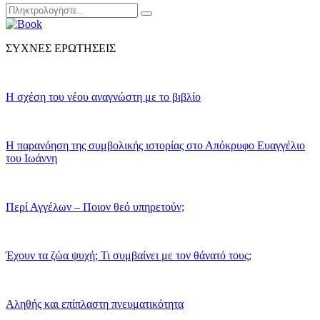
Search
Αναζήτηση
for:
ΣΥΧΝΕΣ ΕΡΩΤΗΣΕΙΣ
Η σχέση του νέου αναγνώστη με το βιβλίο
Η παρανόηση της συμβολικής ιστορίας στο Απόκρυφο Ευαγγέλιο
του Ιωάννη
Περί Αγγέλων – Ποιον θεό υπηρετούν;
Έχουν τα ζώα ψυχή; Τι συμβαίνει με τον θάνατό τους;
Αληθής και επίπλαστη πνευματικότητα