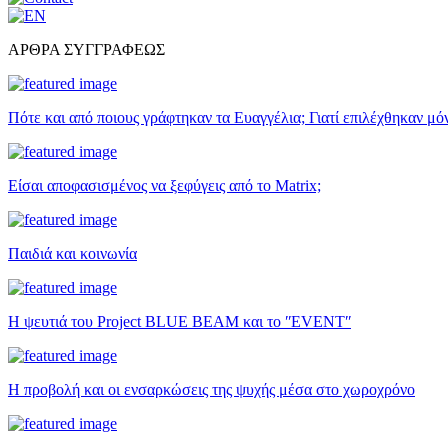
ΑΡΘΡΑ ΣΥΓΓΡΑΦΕΩΣ
Πότε και από ποιους γράφτηκαν τα Ευαγγέλια; Γιατί επιλέχθηκαν μό
Είσαι αποφασισμένος να ξεφύγεις από το Matrix;
Παιδιά και κοινωνία
Η ψευτιά του Project BLUE BEAM και το ʺEVENTʺ
Η προβολή και οι ενσαρκώσεις της ψυχής μέσα στο χωροχρόνο