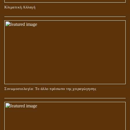
ΠΕΡΙ ΠΡΟΣΕΥΧΗΣ, ΝΗΣΤΕΙΑΣ ΚΑΙ ΕΛΕΗΜΟΣΥΝΗΣ
Κλιματική Αλλαγή
ΣΤΑΥΡΩΣΗ ΤΟΥ ΧΡΙΣΤΟΥ: ΜΥΘΟΣ Ή ΠΡΑΓΜΑΤΙΚΟΤΗΤΑ;
Συνωμοσιολογία: Το άλλο πρόσωπο της χειραγώγησης