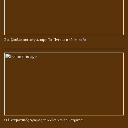
ΜΠΟΡΟΥΜΕ ΓΙΑ ΤΙΣ ΕΓΚΟΣΜΙΕΣ ΑΝΑΓΚΕΣ ΜΑΣ ΝΑ
Συμβουλές αυτεπίγνωσης: Τα Πνευματικά επίπεδα
ΠΡΟΣΕΥΧΟΜΑΣΤΕ ΣΤΗ ΜΕΓΑΛΗ ΜΗΤΕΡΑ? ΚΑΙ ΠΟΙΑ
ΠΡΑΓΜΑΤΙΚΑ ΕΙΝΑΙ ΑΥΤΗ?
Ο Πνευματικός Δρόμος του χθες και του σήμερα
ΓΙΑΤΙ Η ΕΠΙΓΝΩΣΗ ΤΗΣ ΑΛΗΘΕΙΑΣ ΘΑ ΠΡΕΠΕΙ ΝΑ ΣΥΜΒΑΔΙΖΕΙ