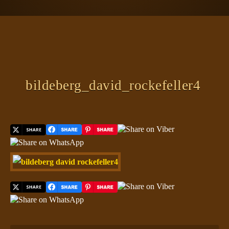
ΠΛΑΝΗΤΗΣ ΓΗ
ΚΕΙΜΕΝΑ
ΕΥΑΓΓΕΛΙΑ
ΚΛΕΙΔΙΑ
bildeberg_david_rockefeller4