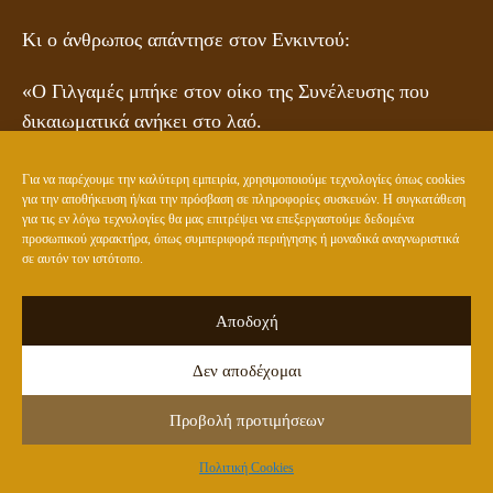
Κι ο άνθρωπος απάντησε στον Ενκιντού:
«Ο Γιλγαμές μπήκε στον οίκο της Συνέλευσης που
δικαιωματικά ανήκει στο λαό.
Όλοι μαζεύτηκαν εκεί προειδοποιημένοι από τους
Για να παρέχουμε την καλύτερη εμπειρία, χρησιμοποιούμε τεχνολογίες όπως cookies
ήχους των τυμπάνων για να εκλέξουν τη νύφη, αλλά ο
για την αποθήκευση ή/και την πρόσβαση σε πληροφορίες συσκευών. Η συγκατάθεση
για τις εν λόγω τεχνολογίες θα μας επιτρέψει να επεξεργαστούμε δεδομένα
Γιλγαμές τους χλευάζει.
προσωπικού χαρακτήρα, όπως συμπεριφορά περιήγησης ή μοναδικά αναγνωριστικά
σε αυτόν τον ιστότοπο.
Παράξενα πράγματα κάνει στην Ουρούκ.
Αποδοχή
Γυρεύει αυτός να πάει πρώτος με τη νύφη, ο βασιλιάς
να πηγαίνει πρώτος κι ύστερα να ακολουθεί ο σύζυγος,
Δεν αποδέχομαι
γιατί αυτό τον διέταξαν οι θεοί στη γέννησή του από
Προβολή προτιμήσεων
τότε που κόπηκε ο ομφάλιος λώρος του.
Πολιτική Cookies
Αλλά τώρα άκουσε, τα τύμπανα ηχούν, για την εκλογή