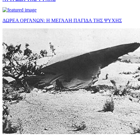
ΔΩΡΕΑ ΟΡΓΑΝΩΝ: Η ΜΕΓΑΛΗ ΠΑΓΙΔΑ ΤΗΣ ΨΥΧΗΣ