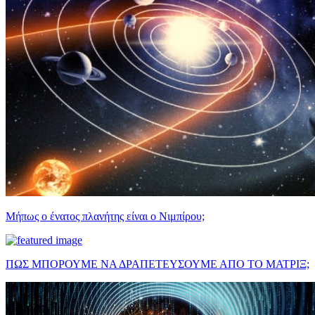
Μήπως ο ένατος πλανήτης είναι ο Νιμπίρου;
ΠΩΣ ΜΠΟΡΟΥΜΕ ΝΑ ΔΡΑΠΕΤΕΥΣΟΥΜΕ ΑΠΟ ΤΟ ΜΑΤΡΙΞ;