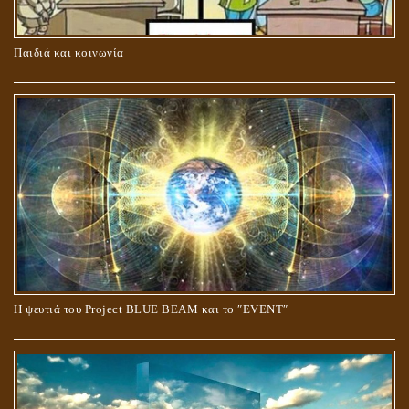
ΚΑΥΣΗ Ή ΤΑΦΗ ΤΩΝ ΝΕΚΡΩΝ?
Παιδιά και κοινωνία
Ο ΡΟΛΟΣ ΤΗΣ ΛΙΛΙΘ ΣΤΗ ΓΕΝΕΣΗ
Η ψευτιά του Project BLUE BEAM και το ʺEVENTʺ