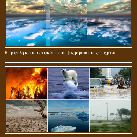
ΠΕΡΙ ΓΑΜΟΥ ΚΑΙ ΔΙΑΖΥΓΙΟΥ
Η προβολή και οι ενσαρκώσεις της ψυχής μέσα στο χωροχρόνο
ΠΕΡΙ ΠΡΟΣΕΥΧΗΣ, ΝΗΣΤΕΙΑΣ ΚΑΙ ΕΛΕΗΜΟΣΥΝΗΣ