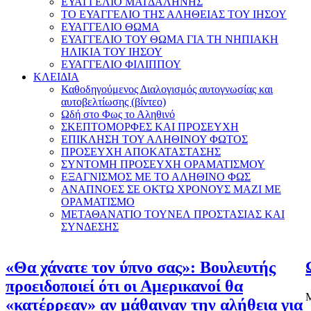
ΕΥΑΓΓΕΛΙΟ ΜΑΓΔΑΛΗΝΗΣ
ΤΟ ΕΥΑΓΓΕΛΙΟ ΤΗΣ ΑΛΗΘΕΙΑΣ ΤΟΥ ΙΗΣΟΥ
ΕΥΑΓΓΕΛΙΟ ΘΩΜΑ
ΕΥΑΓΓΕΛΙΟ ΤΟΥ ΘΩΜΑ ΓΙΑ ΤΗ ΝΗΠΙΑΚΗ
ΗΛΙΚΙΑ ΤΟΥ ΙΗΣΟΥ
ΕΥΑΓΓΕΛΙΟ ΦΙΛΙΠΠΟΥ
ΚΛΕΙΔΙΑ
Καθοδηγούμενος Διαλογισμός αυτογνωσίας και
αυτοβελτίωσης (βίντεο)
Ωδή στο Φως το Αληθινό
ΣΚΕΠΤΟΜΟΡΦΕΣ ΚΑΙ ΠΡΟΣΕΥΧΗ
ΕΠΙΚΛΗΣΗ ΤΟΥ ΑΛΗΘΙΝΟΥ ΦΩΤΟΣ
ΠΡΟΣΕΥΧΗ ΑΠΟΚΑΤΑΣΤΑΣΗΣ
ΣΥΝΤΟΜΗ ΠΡΟΣΕΥΧΗ ΟΡΑΜΑΤΙΣΜΟΥ
ΕΞΑΓΝΙΣΜΟΣ ΜΕ ΤΟ ΑΛΗΘΙΝΟ ΦΩΣ
ΑΝΑΠΝΟΕΣ ΣΕ ΟΚΤΩ ΧΡΟΝΟΥΣ ΜΑΖΙ ΜΕ
ΟΡΑΜΑΤΙΣΜΟ
ΜΕΤΑΘΑΝΑΤΙΟ ΤΟΥΝΕΛ ΠΡΟΣΤΑΣΙΑΣ ΚΑΙ
ΣΥΝΔΕΣΗΣ
«Θα χάνατε τον ύπνο σας»: Βουλευτής
προειδοποιεί ότι οι Αμερικανοί θα
Μ
«κατέρρεαν» αν μάθαιναν την αλήθεια για