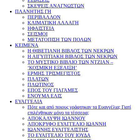
ΕΙΔΗΣΕΙΣ
ΣΚΕΨΕΙΣ ΑΝΑΓΝΩΣΤΩΝ
ΠΛΑΝΗΤΗΣ ΓΗ
ΠΕΡΙΒΑΛΛΟΝ
ΚΛΙΜΑΤΙΚΗ ΑΛΛΑΓΗ
ΗΦΑΙΣΤΕΙΑ
ΣΕΙΣΜΟΙ
ΜΕΤΑΤΟΠΙΣΗ ΤΩΝ ΠΟΛΩΝ
ΚΕΙΜΕΝΑ
Η ΘΙΒΕΤΙΑΝΗ ΒΙΒΛΟΣ ΤΩΝ ΝΕΚΡΩΝ
Η ΑΙΓΥΠΤΙΑΚΗ ΒΙΒΛΟΣ ΤΩΝ ΝΕΚΡΩΝ
ΤΟ ΜΥΣΤΙΚΟ ΒΙΒΛΙΟ ΤΩΝ ΝΤΖΙΑΝ –
‘ΚΟΣΜΙΚΗ ΕΞΕΛΙΞΗ’
ΕΡΜΗΣ ΤΡΙΣΜΕΓΙΣΤΟΣ
ΠΛΑΤΩΝ
ΠΛΩΤΙΝΟΣ
ΕΠΟΣ ΤΟΥ ΓΙΛΓΑΜΕΣ
ΕΝΟΥΜΑ ΕΛΙΣ
ΕΥΑΓΓΕΛΙΑ
Πότε και από ποιους γράφτηκαν τα Ευαγγέλια; Γιατί
επιλέχθηκαν μόνο τα τέσσερα;
ΑΠΟΚΑΛΥΨΗ ΙΩΑΝΝΟΥ
ΑΠΟΚΡΥΦΟ ΕΥΑΓΓΕΛΙΟ ΙΩΑΝΝΗ
ΙΩΑΝΝΗΣ ΕΥΑΓΓΕΛΙΣΤΗΣ
ΤΟ ΕΥΑΓΓΕΛΙΟ ΤΟΥ ΙΟΥΔΑ