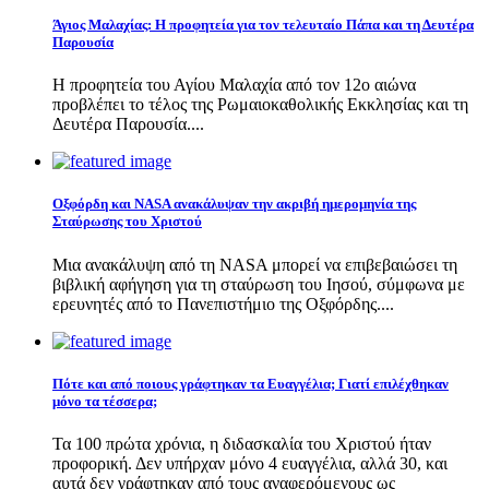
Άγιος Μαλαχίας: Η προφητεία για τον τελευταίο Πάπα και τη Δευτέρα
Παρουσία
Η προφητεία του Αγίου Μαλαχία από τον 12ο αιώνα
προβλέπει το τέλος της Ρωμαιοκαθολικής Εκκλησίας και τη
Δευτέρα Παρουσία....
Οξφόρδη και NASA ανακάλυψαν την ακριβή ημερομηνία της
Σταύρωσης του Χριστού
Μια ανακάλυψη από τη NASA μπορεί να επιβεβαιώσει τη
βιβλική αφήγηση για τη σταύρωση του Ιησού, σύμφωνα με
ερευνητές από το Πανεπιστήμιο της Οξφόρδης....
Πότε και από ποιους γράφτηκαν τα Ευαγγέλια; Γιατί επιλέχθηκαν
μόνο τα τέσσερα;
Τα 100 πρώτα χρόνια, η διδασκαλία του Χριστού ήταν
προφορική. Δεν υπήρχαν μόνο 4 ευαγγέλια, αλλά 30, και
αυτά δεν γράφτηκαν από τους αναφερόμενους ως