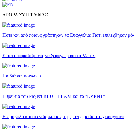
ΑΡΘΡΑ ΣΥΓΓΡΑΦΕΩΣ
Πότε και από ποιους γράφτηκαν τα Ευαγγέλια; Γιατί επιλέχθηκαν μό
Είσαι αποφασισμένος να ξεφύγεις από το Matrix;
Παιδιά και κοινωνία
Η ψευτιά του Project BLUE BEAM και το ʺEVENTʺ
Η προβολή και οι ενσαρκώσεις της ψυχής μέσα στο χωροχρόνο