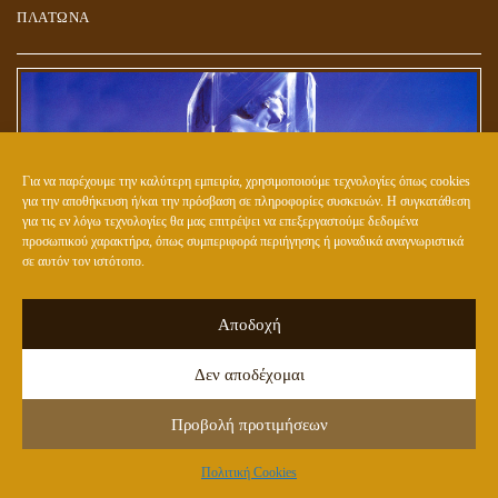
ΠΛΑΤΩΝΑ
Για να παρέχουμε την καλύτερη εμπειρία, χρησιμοποιούμε τεχνολογίες όπως cookies
για την αποθήκευση ή/και την πρόσβαση σε πληροφορίες συσκευών. Η συγκατάθεση
για τις εν λόγω τεχνολογίες θα μας επιτρέψει να επεξεργαστούμε δεδομένα
προσωπικού χαρακτήρα, όπως συμπεριφορά περιήγησης ή μοναδικά αναγνωριστικά
σε αυτόν τον ιστότοπο.
Αποδοχή
ΕΤΟΙΜΑΖΟΥΝ ΤΟ ΝΕΟ (ΥΒΡΙΔΙΚΟ) ΕΙΔΟΣ ΑΝΘΡΩΠΟΥ;
Δεν αποδέχομαι
Προβολή προτιμήσεων
Πολιτική Cookies