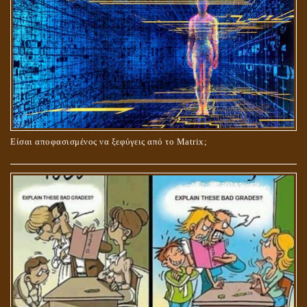
ΟΙ ΑΙΤΙΕΣ ΓΙΑ ΤΗΝ ΕΠΙΘΕΤΙΚΗ ΣΥΜΠΕΡΙΦΟΡΑ ΤΟΥ ΧΡΙΣΤΟΥ ΣΤΑ
ΝΗΠΙΑΚΑ ΤΟΥ ΧΡΟΝΙΑ
Είσαι αποφασισμένος να ξεφύγεις από το Matrix;