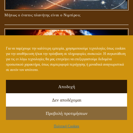
Μήπως ο ένατος πλανήτης είναι ο Νιμπίρου;
Για να παρέχουμε την καλύτερη εμπειρία, χρησιμοποιούμε τεχνολογίες όπως cookies
για την αποθήκευση ή/και την πρόσβαση σε πληροφορίες συσκευών. Η συγκατάθεση
για τις εν λόγω τεχνολογίες θα μας επιτρέψει να επεξεργαστούμε δεδομένα
προσωπικού χαρακτήρα, όπως συμπεριφορά περιήγησης ή μοναδικά αναγνωριστικά
σε αυτόν τον ιστότοπο.
Αποδοχή
ΠΩΣ ΜΠΟΡΟΥΜΕ ΝΑ ΔΡΑΠΕΤΕΥΣΟΥΜΕ ΑΠΟ ΤΟ ΜΑΤΡΙΞ;
Δεν αποδέχομαι
Προβολή προτιμήσεων
Πολιτική Cookies