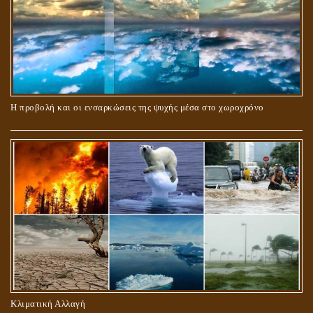
ΠΕΡΙ ΓΑΜΟΥ ΚΑΙ ΔΙΑΖΥΓΙΟΥ
Η προβολή και οι ενσαρκώσεις της ψυχής μέσα στο χωροχρόνο
ΠΕΡΙ ΠΡΟΣΕΥΧΗΣ, ΝΗΣΤΕΙΑΣ ΚΑΙ ΕΛΕΗΜΟΣΥΝΗΣ
Κλιματική Αλλαγή