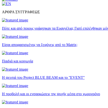
ΑΡΘΡΑ ΣΥΓΓΡΑΦΕΩΣ
Πότε και από ποιους γράφτηκαν τα Ευαγγέλια; Γιατί επιλέχθηκαν μό
Είσαι αποφασισμένος να ξεφύγεις από το Matrix;
Παιδιά και κοινωνία
Η ψευτιά του Project BLUE BEAM και το ʺEVENTʺ
Η προβολή και οι ενσαρκώσεις της ψυχής μέσα στο χωροχρόνο