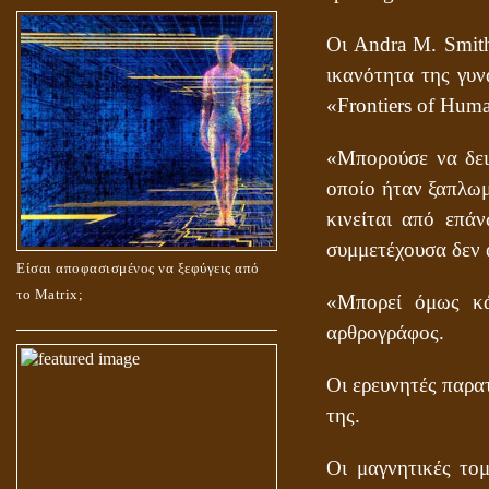
Οι Andra M. Smith
ικανότητα της γυν
«Frontiers of Huma
«Μπορούσε να δει
οποίο ήταν ξαπλωμ
κινείται από επά
συμμετέχουσα δεν 
Είσαι αποφασισμένος να ξεφύγεις από
το Matrix;
«Μπορεί όμως κά
αρθρογράφος.
Οι ερευνητές παρα
της.
Οι μαγνητικές το