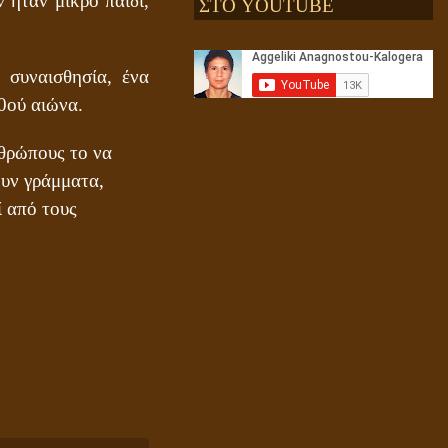
 ήταν μικρό παιδί,
ΣΤΟ YOUTUBE
Αληθής και επίπλαστη πνευματικότητα
 συναισθησία, ένα
0ού αιώνα.
νθρώπους το να
υν γράμματα,
ί από τους
Ενεργειακή και Πνευματική Ενοποίηση