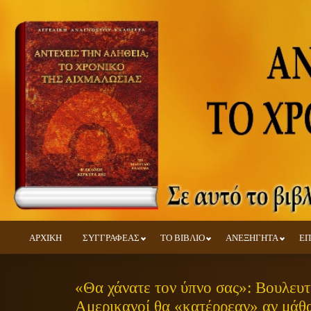
ΑΡΧΙΚΗ
ΣΥΓΓΡΑΦΕΑΣ
ΤΟ ΒΙΒΛΙΟ
ΑΝΕΞΗΓΗΤΑ
ΕΠ
«Θα χάνατε τον ύπνο σας»: Βουλευτή
Αμερικανοί θα «κατέρρεαν» αν μάθα