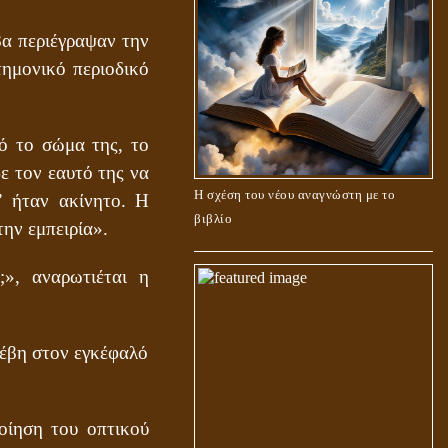
βα περιέγραψαν την
τημονικό περιοδικό
ό το σώμα της, το
ε τον εαυτό της να
Η σχέση του νέου αναγνώστη με το
” ήταν ακίνητο. Η
βιβλίο
ην εμπειρία».
», αναρωτιέται η
νέβη στον εγκέφαλό
οίηση του οπτικού