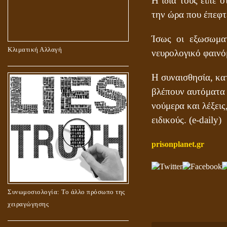
Η ίδια τους είπε 
την ώρα που έπεφτε
Ίσως οι εξωσωματ
Κλιματική Αλλαγή
νευρολογικό φαινό
Η συναισθησία, κα
βλέπουν αυτόματα 
νούμερα και λέξεις
ειδικούς. (e-daily)
prisonplanet.gr
Συνωμοσιολογία: Το άλλο πρόσωπο της
χειραγώγησης