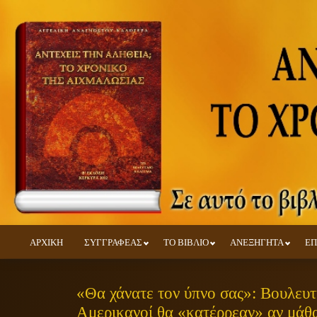
ΑΡΧΙΚΗ
ΣΥΓΓΡΑΦΕΑΣ
ΤΟ ΒΙΒΛΙΟ
ΑΝΕΞΗΓΗΤΑ
ΕΠ
«Θα χάνατε τον ύπνο σας»: Βουλευτή
Αμερικανοί θα «κατέρρεαν» αν μάθα