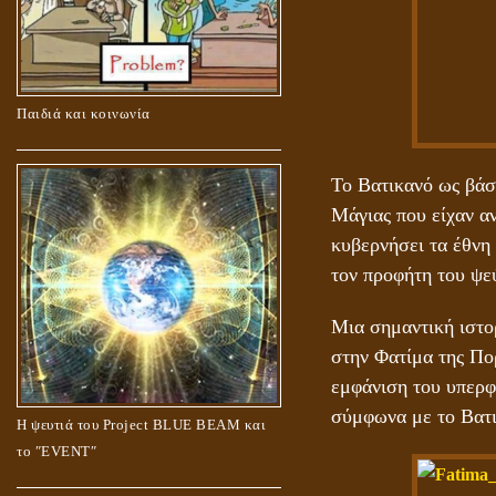
Παιδιά και κοινωνία
Το Βατικανό ως βάση
Μάγιας που είχαν αν
κυβερνήσει τα έθνη
τον προφήτη του ψεύ
Μια σημαντική ιστορ
στην Φατίμα της Πορ
εμφάνιση του υπερφυ
σύμφωνα με το Βατι
Η ψευτιά του Project BLUE BEAM και
το ʺEVENTʺ