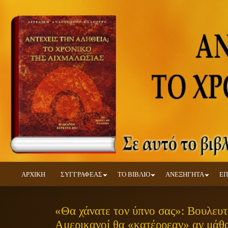
ΑΡΧΙΚΗ
ΣΥΓΓΡΑΦΕΑΣ
ΤΟ ΒΙΒΛΙΟ
ΑΝΕΞΗΓΗΤΑ
ΕΠ
«Θα χάνατε τον ύπνο σας»: Βουλευτή
Αμερικανοί θα «κατέρρεαν» αν μάθα