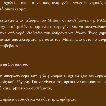
το σχολείο, όπου ο χημικός αναμιγνύει γνωστές χημικές ο
τό αποτέλεσμα.
ειτα (μετά το πείραμα του Miller), οι επιστήμονες της NASA
ίχε ποτέ μεθάνιο, αμμωνία ή υδρογόνο για να συνενωθούν
ηκε από νερό, διοξείδιο του άνθρακα και άζωτο. Ένας χημ
αματικά αποτελέσματα, με αυτά του Miller, από αυτό το μίγ
επιβεβαιώσει.
αι μή Συστήματος
να αποφασίσουμε εάν η ζωή μπορεί ή όχι να έχει διαμορφω
ρίς καθοδήγηση. Για να γίνει αυτό, πρέπει να αποφασιστεί 
ύ και μη-βιοτικού συστήματος.
 πρέπει ουσιαστικά να κάνει τρία πράγματα: