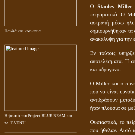
Ο
Stanley Miller
τ
πειραματικά. Ο Mi
αστραπή μέσω ηλε
δημιουργήθηκαν τα α
Παιδιά και κοινωνία
ανακάλυψη για την 
Εν τούτοις υπήρξ
αποτελέσματα. Η α
και υδρογόνο.
Ο Miller και ο συν
που να είναι ευνοϊκ
αντιδράσουν μεταξύ
ήταν πλούσια σε με
Η ψευτιά του Project BLUE BEAM και
Ουσιαστικά, το πε
το ʺEVENTʺ
που ήθελαν. Αυτό κ