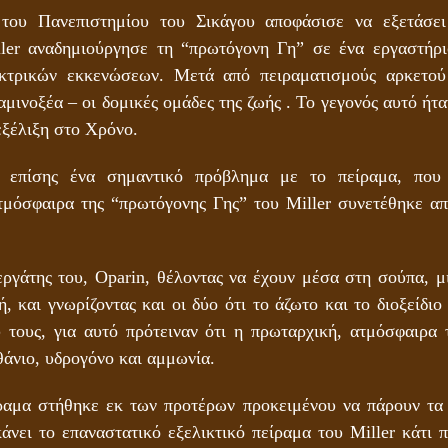
ου Πανεπιστημίου του Σικάγου αποφάσισε να εξετάσει
ller αναδημιούργησε τη “πρωτόγονη Γη” σε ένα εργαστήρι
κτρικών εκκενώσεων. Μετά από πειραματισμούς αρκετού 
μινοξέα – οι δομικές ομάδες της ζωής . Το γεγονός αυτό ήτ
εξέλιξη στο Χρόνο.
ε επίσης ένα σημαντικό πρόβλημα με το πείραμα, που
τμόσφαιρα της “πρωτόγονης Γης” του Miller συνετέθηκε απ
εργάτης του, Oparin, θέλοντας να έχουν μέσα στη σούπα, μ
ή, και γνωρίζοντας και οι δύο ότι το άζωτο και το διοξείδι
 τους, για αυτό πρότειναν ότι η πρωταρχική, ατμόσφαιρα
θάνιο, υδρογόνο και αμμωνία.
ίραμα στήθηκε εκ των προτέρων προκειμένου να πάρουν τα
άνει το επαναστατικό εξελικτικό πείραμα του Miller κάτι 