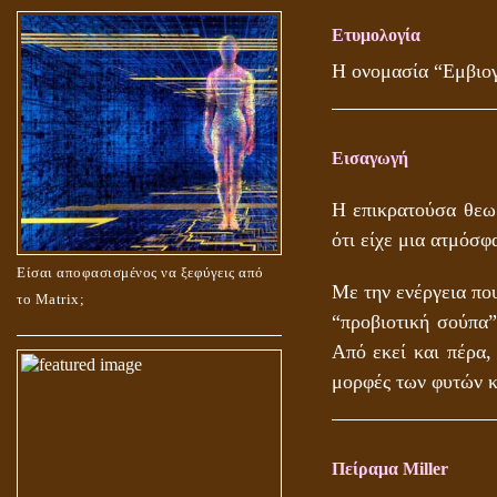
Ετυμολογία
Η ονομασία “Εμβιογ
Εισαγωγή
Η επικρατούσα θεωρ
ότι είχε μια ατμόσφ
Είσαι αποφασισμένος να ξεφύγεις από
Με την ενέργεια που
το Matrix;
“προβιοτική σούπα”
Από εκεί και πέρα,
μορφές των φυτών κ
Πείραμα Miller