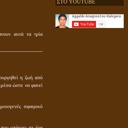
ΣΤΟ YOUTUBE
Αληθής και επίπλαστη πνευματικότητα
άνουν αυτά τα τρία
ουργηθεί η ζωή από
 μέσα ώστε να φανεί
Ενεργειακή και Πνευματική Ενοποίηση
μοιογενές σφαιρικό
 που υπάρχει σε ένα