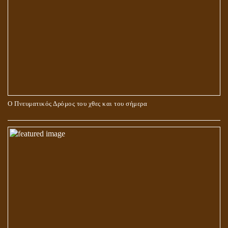
Ο Πνευματικός Δρόμος του χθες και του σήμερα
ΓΙΑΤΙ Η ΕΠΙΓΝΩΣΗ ΤΗΣ ΑΛΗΘΕΙΑΣ ΘΑ ΠΡΕΠΕΙ ΝΑ ΣΥΜΒΑΔΙΖΕΙ
ΚΑΙ ΜΕ ΕΝΑΡΕΤΗ ΖΩΗ;